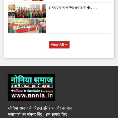
झारखंड राज्य नोनिया समाज की � . . . . .
View All
↠
नोनिया समाज के पिछले इतिहास और वर्तमान
समाचारों का संग्रह बिंदु। हम आपके लिए